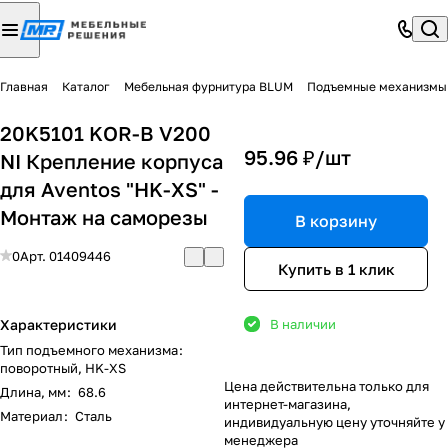
Главная
Каталог
Мебельная фурнитура BLUM
Подъемные механизмы
20K5101 KOR-B V200
95.96 ₽/
шт
NI Крепление корпуса
для Aventos "HK-XS" -
Монтаж на саморезы
В корзину
0
Арт.
01409446
Купить в 1 клик
Характеристики
В наличии
Тип подъемного механизма
:
поворотный, HK-XS
Цена действительна только для
Длина, мм
:
68.6
интернет-магазина,
Материал
:
Сталь
индивидуальную цену уточняйте у
менеджера