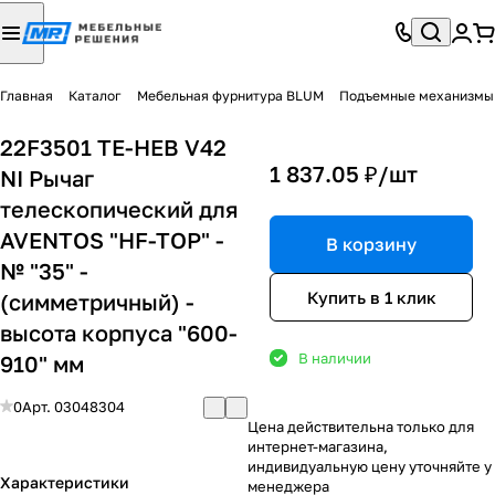
Главная
Каталог
Мебельная фурнитура BLUM
Подъемные механизмы
22F3501 TE-HEB V42
1 837.05 ₽/
шт
NI Рычаг
телескопический для
AVENTOS "HF-TOP" -
В корзину
№ "35" -
Купить в 1 клик
(симметричный) -
высота корпуса "600-
В наличии
910" мм
0
Арт.
03048304
Цена действительна только для
интернет-магазина,
индивидуальную цену уточняйте у
Характеристики
менеджера