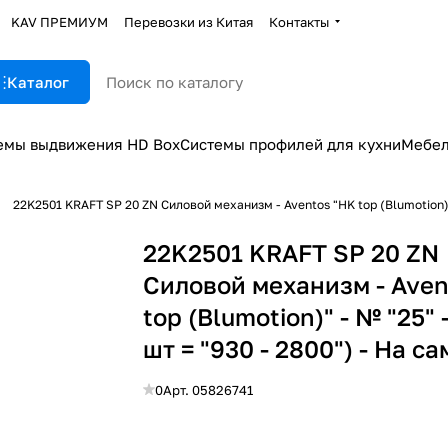
KAV ПРЕМИУМ
Перевозки из Китая
Контакты
Каталог
емы выдвижения HD Box
Системы профилей для кухни
Мебел
22K2501 KRAFT SP 20 ZN Силовой механизм - Aventos "HK top (Blumotion)" 
22K2501 KRAFT SP 20 ZN
Силовой механизм - Aven
top (Blumotion)" - № "25" 
шт = "930 - 2800") - На с
0
Арт.
05826741