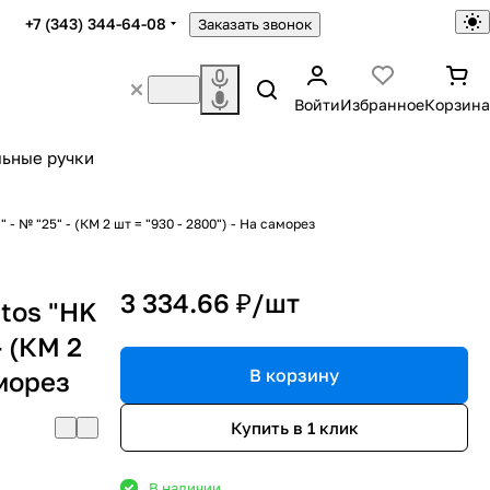
+7 (343) 344-64-08
Заказать звонок
Войти
Избранное
Корзина
ьные ручки
- № "25" - (КМ 2 шт = "930 - 2800") - На саморез
3 334.66 ₽/
шт
tos "HK
- (КМ 2
В корзину
аморез
Купить в 1 клик
В наличии