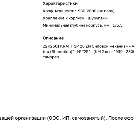
Характеристики
Коэф. мощности
:
930-2800 (на пару)
Крепление к корпусу
:
Шурупами
Минимальная глубина корпуса, мм
:
175.5
Описание
22K2501 KRAFT SP 20 ZN Силовой механизм - A
top (Blumotion)" - № "25" - (КМ 2 шт = "930 - 280
саморез
 вашей организации (ООО, ИП, самозанятый). После оф