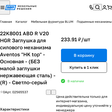
Главная
Каталог
Мебельная фурнитура BLUM
Подъемные механизмы
22K8001 ABD R V20
233.91 ₽/
шт
HGR Заглушка для
силового механизма
Aventos "HK top" -
В корзину
Основная - (БЕЗ
Купить в 1 клик
малой заглушки
нержавеющая сталь) -
В наличии
(R) - Светло-серый
0
Арт.
02565537
Цена действительна только для
интернет-магазина,
индивидуальную цену уточняйте у
Характеристики
менеджера