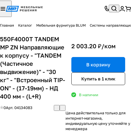
Главная
Каталог
Мебельная фурнитура BLUM
Системы направляющи
550F4000T TANDEM
2 003.20 ₽/
ком
MP ZN Направляющие
к корпусу - "TANDEM
(Частичное
В корзину
выдвижение)" - "30
Купить в 1 клик
кг" - "Встроенный TIP-
ON" - (17-19мм) - НД
В наличии
400 мм - (L+R)
0
Арт.
04134083
Цена действительна только для
интернет-магазина,
индивидуальную цену уточняйте у
менеджера