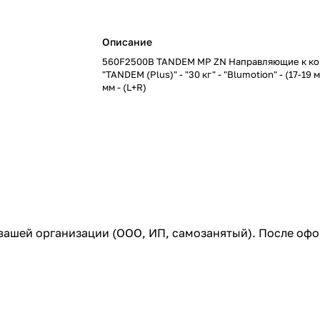
Описание
560F2500B TANDEM MP ZN Направляющие к кор
"TANDEM (Plus)" - "30 кг" - "Blumotion" - (17-19 
мм - (L+R)
 вашей организации (ООО, ИП, самозанятый). После оф