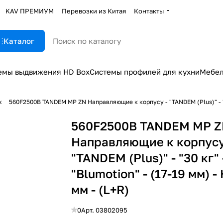
KAV ПРЕМИУМ
Перевозки из Китая
Контакты
Каталог
емы выдвижения HD Box
Системы профилей для кухни
Мебел
х
560F2500B TANDEM MP ZN Направляющие к корпусу - "TANDEM (Plus)" - "30
560F2500B TANDEM MP 
Направляющие к корпусу
"TANDEM (Plus)" - "30 кг" 
"Blumotion" - (17-19 мм) -
мм - (L+R)
0
Арт.
03802095