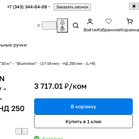
+7 (343) 344-64-08
Заказать звонок
Войти
Избранное
Корзина
ьные ручки
 кг" - "Blumotion" - (17-19 мм) - НД 250 мм - (L+R)
ZN
3 717.01 ₽/
ком
 -
-
В корзину
 НД 250
Купить в 1 клик
В наличии