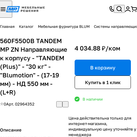
Главная
Каталог
Мебельная фурнитура BLUM
Системы направляющи
560F5500B TANDEM
4 034.88 ₽/
ком
MP ZN Направляющие
к корпусу - "TANDEM
(Plus)" - "30 кг" -
В корзину
"Blumotion" - (17-19
Купить в 1 клик
мм) - НД 550 мм -
(L+R)
В наличии
0
Арт.
02964352
Цена действительна только для
интернет-магазина,
индивидуальную цену уточняйте у
Описание
менеджера