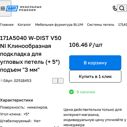
Главная
Каталог
Мебельная фурнитура BLUM
Системы петель
171A
171A5040 W-DIST V50
106.46 ₽/
шт
NI Клинообразная
подкладка для
угловых петель (+ 5°)
В корзину
подъем "3 мм"
Купить в 1 клик
0
Арт.
02518453
В наличии
Характеристики
Поверхность
:
никелиров.
Цена действительна только для
Угол клина
:
+5°
интернет-магазина,
индивидуальную цену уточняйте у
Штабелируемый
:
Нет
менеджера