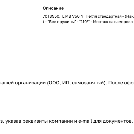
Описание
70T3550.TL MB V50 NI Петля cтандартная - (Нак
t - "Без пружины" - "110°" - Монтаж на саморезы
 вашей организации (ООО, ИП, самозанятый). После оф
з, указав реквизиты компании и e‑mail для документов.