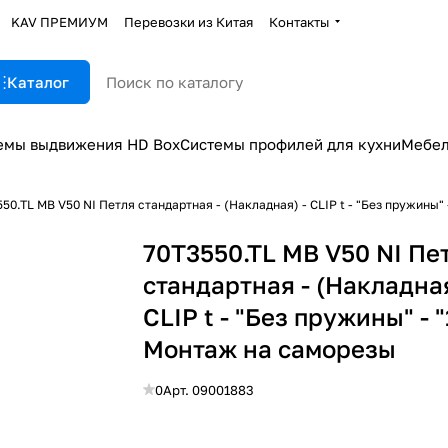
KAV ПРЕМИУМ
Перевозки из Китая
Контакты
Каталог
емы выдвижения HD Box
Системы профилей для кухни
Мебел
50.TL MB V50 NI Петля cтандартная - (Накладная) - CLIP t - "Без пружины" 
70T3550.TL MB V50 NI Пе
cтандартная - (Накладная
CLIP t - "Без пружины" - "
Монтаж на саморезы
0
Арт.
09001883