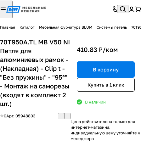
Главная
Каталог
Мебельная фурнитура BLUM
Системы петель
70T95
70T950A.TL MB V50 NI
410.83 ₽/
ком
Петля для
алюминиевых рамок -
(Накладная) - Clip t -
В корзину
"Без пружины" - "95°"
Купить в 1 клик
- Монтаж на саморезы
(входят в комплект 2
В наличии
шт.)
0
Арт.
05948803
Цена действительна только для
интернет-магазина,
индивидуальную цену уточняйте у
менеджера