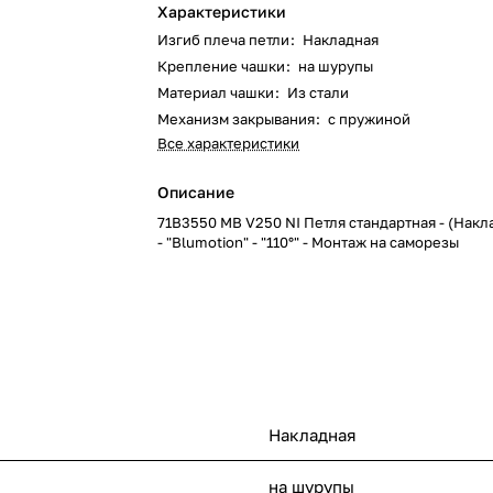
Характеристики
Изгиб плеча петли
:
Накладная
Крепление чашки
:
на шурупы
Материал чашки
:
Из стали
Механизм закрывания
:
с пружиной
Все характеристики
Описание
71B3550 MB V250 NI Петля стандартная - (Накла
- "Blumotion" - "110°" - Монтаж на саморезы
Накладная
на шурупы