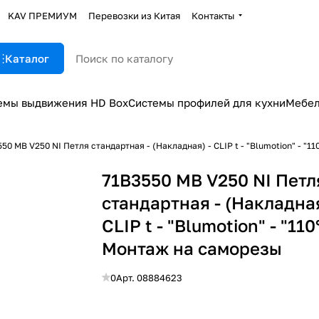
KAV ПРЕМИУМ
Перевозки из Китая
Контакты
Каталог
емы выдвижения HD Box
Системы профилей для кухни
Мебел
50 MB V250 NI Петля стандартная - (Накладная) - CLIP t - "Blumotion" - "1
71B3550 MB V250 NI Петл
стандартная - (Накладная
CLIP t - "Blumotion" - "110°
Монтаж на саморезы
0
Арт.
08884623