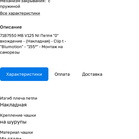
Механизм закрывания
:
с
пружиной
Все характеристики
Описание
71B7550 MB V125 NI Петля "0"
вхождение - (Накладная) - Clip t -
"Blumotion" - "155°" - Монтаж на
саморезы
Характеристики
Оплата
Доставка
Изгиб плеча петли
Накладная
Крепление чашки
на шурупы
Материал чашки
Из стали