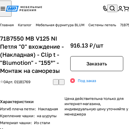
Главная
Каталог
Мебельная фурнитура BLUM
Системы петель
71B75
71B7550 MB V125 NI
916.13 ₽/
шт
Петля "0" вхождение -
(Накладная) - Clip t -
"Blumotion" - "155°" -
Заказать
Монтаж на саморезы
Под заказ
0
Арт.
01181769
Цена действительна только для
Характеристики
интернет-магазина,
Изгиб плеча петли
:
Накладная
индивидуальную цену уточняйте у
менеджера
Крепление чашки
:
на шурупы
Материал чашки
:
Из стали