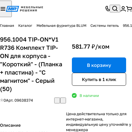
Главная
Каталог
Мебельная фурнитура BLUM
Системы петель
956.1
956.1004 TIP-ON*V1
581.77 ₽/
ком
R736 Комплект TIP-
ON для корпуса -
"Короткий" - (Планка
В корзину
+ пластина) - "С
Купить в 1 клик
магнитом" - Серый
(50)
В наличии
0
Арт.
09638374
Цена действительна только для
интернет-магазина,
индивидуальную цену уточняйте у
Описание
менеджера