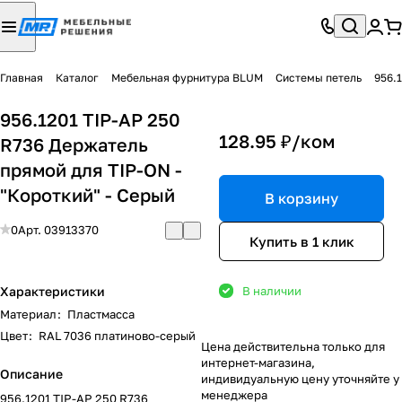
Главная
Каталог
Мебельная фурнитура BLUM
Системы петель
956.
956.1201 TIP-AP 250
128.95 ₽/
ком
R736 Держатель
прямой для TIP-ON -
"Короткий" - Серый
В корзину
0
Арт.
03913370
Купить в 1 клик
Характеристики
В наличии
Материал
:
Пластмасса
Цвет
:
RAL 7036 платиново-серый
Цена действительна только для
интернет-магазина,
Описание
индивидуальную цену уточняйте у
менеджера
956.1201 TIP-AP 250 R736