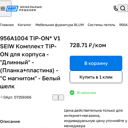
Главная
Каталог
Мебельная фурнитура BLUM
Системы петель
956A
956A1004 TIP-ON* V1
728.71 ₽/
ком
SEIW Комплект TIP-
ON для корпуса -
"Длинный" -
В корзину
(Планка+пластина) -
Купить в 1 клик
"С магнитом" - Белый
шелк
В наличии
0
Арт.
07156066
Цена действительна только для
интернет-магазина,
индивидуальную цену уточняйте у
Описание
менеджера