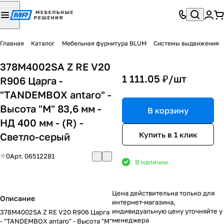
Главная
Каталог
Мебельная фурнитура BLUM
Системы выдвижения
378M4002SA Z RE V20
1 111.05 ₽/
шт
R906 Царга -
"TANDEMBOX antaro" -
Высота "M" 83,6 мм -
В корзину
НД 400 мм - (R) -
Купить в 1 клик
Светло-серый
0
Арт.
06512281
В наличии
Цена действительна только для
Описание
интернет-магазина,
индивидуальную цену уточняйте у
378M4002SA Z RE V20 R906 Царга
менеджера
- "TANDEMBOX antaro" - Высота "M"