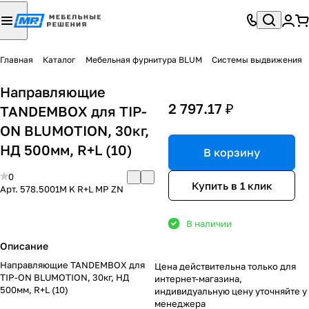
Главная
Каталог
Мебельная фурнитура BLUM
Системы выдвижения
Направляющие
2 797.17 ₽
TANDEMBOX для TIP-
ON BLUMOTION, 30кг,
НД 500мм, R+L (10)
В корзину
0
Купить в 1 клик
Арт.
578.5001M K R+L MP ZN
В наличии
Описание
Направляющие TANDEMBOX для
Цена действительна только для
TIP-ON BLUMOTION, 30кг, НД
интернет-магазина,
500мм, R+L (10)
индивидуальную цену уточняйте у
менеджера