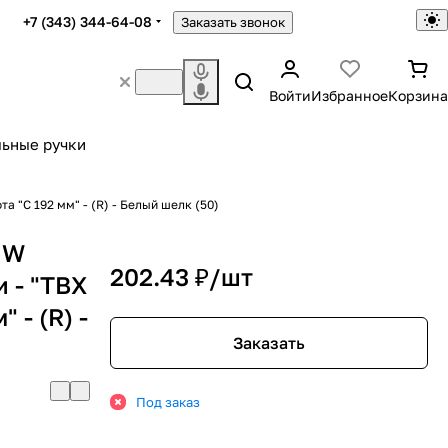
+7 (343) 344-64-08
Заказать звонок
Войти
Избранное
Корзина
ьные ручки
а "C 192 мм" - (R) - Белый шелк (50)
IW
202.43 ₽/
шт
 - "TBX
 - (R) -
Заказать
Под заказ