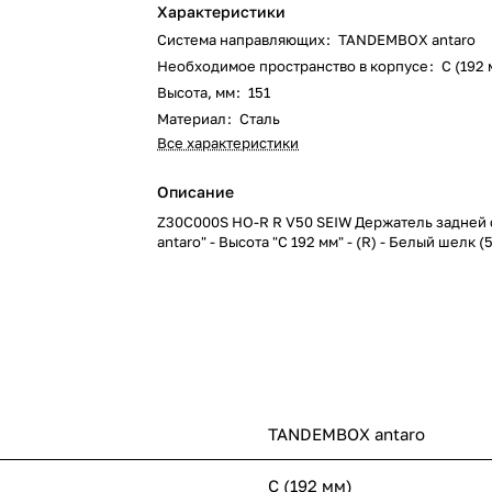
Характеристики
Система направляющих
:
TANDEMBOX antaro
Необходимое пространство в корпусе
:
C (192 
Высота, мм
:
151
Материал
:
Сталь
Все характеристики
Описание
Z30C000S HO-R R V50 SEIW Держатель задней с
antaro" - Высота "C 192 мм" - (R) - Белый шелк (
TANDEMBOX antaro
C (192 мм)