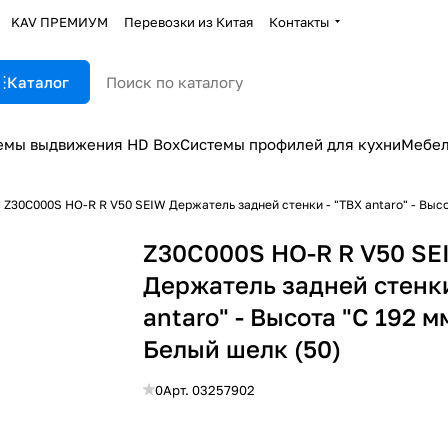
KAV ПРЕМИУМ
Перевозки из Китая
Контакты
Каталог
емы выдвижения HD Box
Системы профилей для кухни
Мебел
Z30C000S HO-R R V50 SEIW Держатель задней стенки - "TBX antaro" - Высот
Z30C000S HO-R R V50 SE
Держатель задней стенки
antaro" - Высота "C 192 мм"
Белый шелк (50)
0
Арт.
03257902