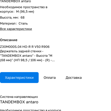
TANDEMBOX antaro
Необходимое пространство в
корпусе
:
M (96,5 мм)
Высота, мм
:
68
Материал
:
Сталь
Все характеристики
Описание
Z30M000S.04 HO-R R V50 R906
Держатель задней стенки -
"TANDEMBOX antaro" - Высота "M
(68 мм)" (НП 98,5 / 106 мм) - (R) -
Светло-серый
Характеристики
Оплата
Доставка
Система направляющих
TANDEMBOX antaro
Необходимое пространство в корпусе