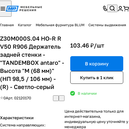
Главная
Каталог
Мебельная фурнитура BLUM
Системы выдвижения
Z30M000S.04 HO-R R
103.46 ₽/
шт
V50 R906 Держатель
задней стенки -
"TANDEMBOX antaro" -
В корзину
Высота "M (68 мм)"
Купить в 1 клик
(НП 98,5 / 106 мм) -
(R) - Светло-серый
В наличии
0
Арт.
02120170
Цена действительна только для
интернет-магазина,
Характеристики
индивидуальную цену уточняйте у
Система направляющих
:
менеджера