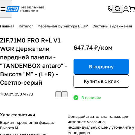
Главная
Каталог
Мебельная фурнитура BLUM
Системы выдвижения
ZIF.71M0 FRO R+L V1
647.74 ₽/
ком
WGR Держатели
передней панели -
"TANDEMBOX antaro" -
В корзину
Высота "M" - (L+R) -
Купить в 1 клик
Светло-серый
0
Арт.
05074773
В наличии
Характеристики
Цена действительна только для
интернет-магазина,
Вариант крепления фасада
:
индивидуальную цену уточняйте у
Высота M
менеджера