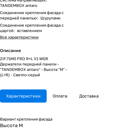
Система направляющих
:
TANDEMBOX antaro
Соединение крепления фасада с
передней панелью
:
Шурупами
Соединение крепления фасада с
царгой
:
вставлением
Все характеристики
Описание
ZIF.71M0 FRO R+L V1 WGR
Держатели передней панели -
"TANDEMBOX antaro" - Высота "M" -
(L+R) - Светло-серый
Характеристики
Оплата
Доставка
Вариант крепления фасада
Высота M