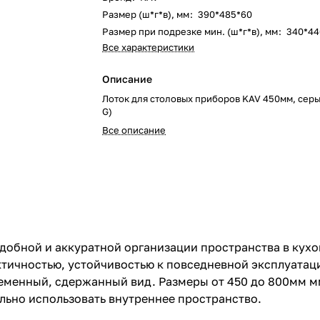
Размер (ш*г*в), мм
:
390*485*60
Размер при подрезке мин. (ш*г*в), мм
:
340*44
Все характеристики
Описание
Лоток для столовых приборов KAV 450мм, сер
G)
Все описание
удобной и аккуратной организации пространства в кух
ктичностью, устойчивостью к повседневной эксплуатац
ременный, сдержанный вид. Размеры от 450 до 800мм 
льно использовать внутреннее пространство.