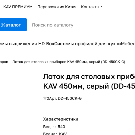
KAV ПРЕМИУМ
Перевозки из Китая
Контакты
Каталог
емы выдвижения HD Box
Системы профилей для кухни
Мебел
боров
Лоток для столовых приборов KAV 450мм, серый (DD-450CK-G)
Лоток для столовых при
KAV 450мм, серый (DD-4
0
Арт.
DD-450CK-G
Характеристики
Вес, г
:
540
Бренд
:
KAV