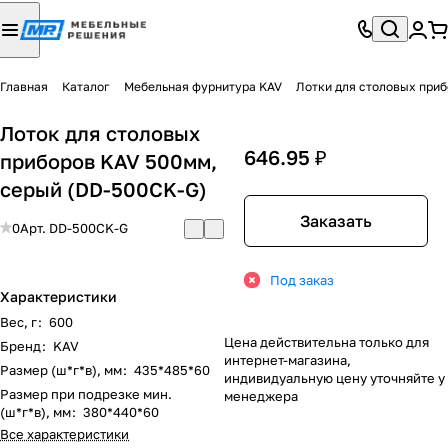
Главная
Каталог
Мебельная фурнитура KAV
Лотки для столовых при
Лоток для столовых
646.95 ₽
приборов KAV 500мм,
серый (DD-500CK-G)
Заказать
0
Арт.
DD-500CK-G
Под заказ
Характеристики
Вес, г
:
600
Цена действительна только для
Бренд
:
KAV
интернет-магазина,
Размер (ш*г*в), мм
:
435*485*60
индивидуальную цену уточняйте у
Размер при подрезке мин.
менеджера
(ш*г*в), мм
:
380*440*60
Все характеристики