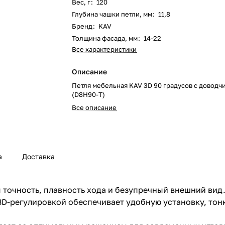
Вес, г
:
120
Глубина чашки петли, мм
:
11,8
Бренд
:
KAV
Толщина фасада, мм
:
14-22
Все характеристики
Описание
Петля мебельная KAV 3D 90 градусов с доводчи
(D8H90-T)
Все описание
а
Доставка
 точность, плавность хода и безупречный внешний вид
D-регулировкой обеспечивает удобную установку, тонк