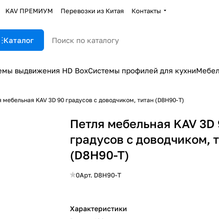
KAV ПРЕМИУМ
Перевозки из Китая
Контакты
Каталог
емы выдвижения HD Box
Системы профилей для кухни
Мебел
 мебельная KAV 3D 90 градусов с доводчиком, титан (D8H90-T)
Петля мебельная KAV 3D
градусов с доводчиком, 
(D8H90-T)
0
Арт.
D8H90-T
Характеристики