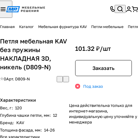
Главная
Каталог
Мебельная фурнитура KAV
Петли мебельные
Петл
Петля мебельная KAV
101.32 ₽/
шт
без пружины
НАКЛАДНАЯ 3D,
никель (D809-N)
Заказать
0
Арт.
D809-N
Под заказ
Характеристики
Цена действительна только для
Вес, г
:
120
интернет-магазина,
Глубина чашки петли, мм
:
12
индивидуальную цену уточняйте у
менеджера
Бренд
:
KAV
Толщина фасада, мм
:
14-26
Все характеристики