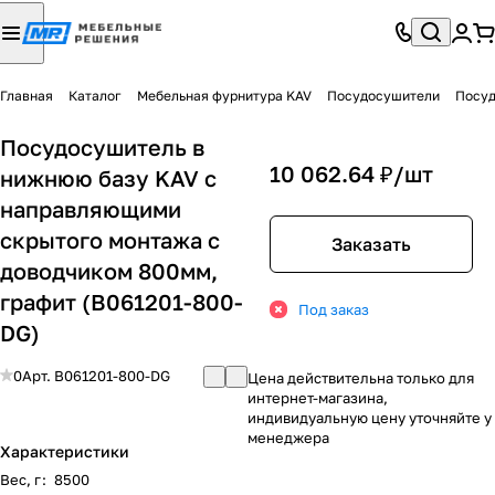
Главная
Каталог
Мебельная фурнитура KAV
Посудосушители
Посуд
Посудосушитель в
10 062.64 ₽/
шт
нижнюю базу KAV с
направляющими
скрытого монтажа с
Заказать
доводчиком 800мм,
графит (B061201-800-
Под заказ
DG)
0
Арт.
B061201-800-DG
Цена действительна только для
интернет-магазина,
индивидуальную цену уточняйте у
менеджера
Характеристики
Вес, г
:
8500