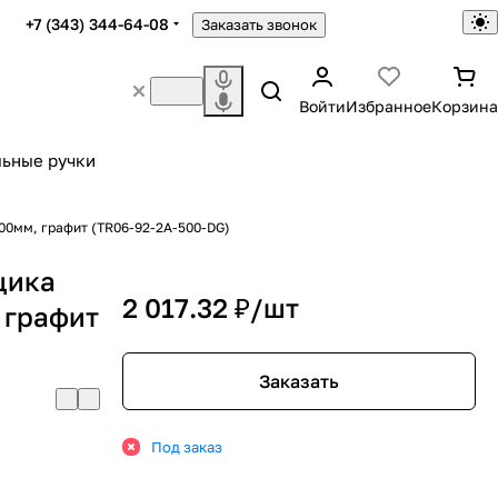
+7 (343) 344-64-08
Заказать звонок
Войти
Избранное
Корзина
ьные ручки
00мм, графит (TR06-92-2A-500-DG)
щика
2 017.32 ₽/
шт
 графит
Заказать
Под заказ