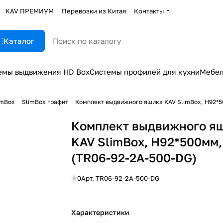
KAV ПРЕМИУМ
Перевозки из Китая
Контакты
Каталог
емы выдвижения HD Box
Системы профилей для кухни
Мебел
imBox
SlimBox графит
Комплект выдвижного ящика KAV SlimBox, H92*5
Комплект выдвижного я
KAV SlimBox, H92*500мм,
(TR06-92-2A-500-DG)
0
Арт.
TR06-92-2A-500-DG
Характеристики