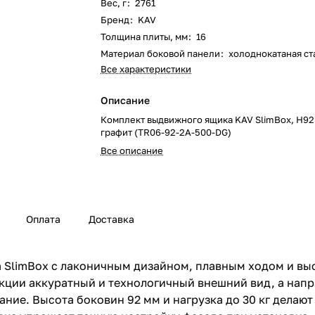
Вес, г
:
2761
Бренд
:
KAV
Толщина плиты, мм
:
16
Материал боковой панели
:
холоднокатаная ст
Все характеристики
Описание
Комплект выдвижного ящика KAV SlimBox, H9
графит (TR06-92-2A-500-DG)
Все описание
Оплата
Доставка
 SlimBox с лаконичным дизайном, плавным ходом и вы
укции аккуратный и технологичный внешний вид, а нап
ние. Высота боковин 92 мм и нагрузка до 30 кг делаю