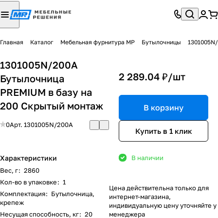
Главная
Каталог
Мебельная фурнитура МР
Бутылочницы
1301005N/200A
2 289.04 ₽/
шт
Бутылочница
PREMIUM в базу на
200 Скрытый монтаж
В корзину
0
Арт.
1301005N/200A
Купить в 1 клик
Характеристики
В наличии
Вес, г
:
2860
Кол-во в упаковке
:
1
Цена действительна только для
Комплектация
:
Бутылочница,
интернет-магазина,
крепеж
индивидуальную цену уточняйте у
Несущая способность, кг
:
20
менеджера