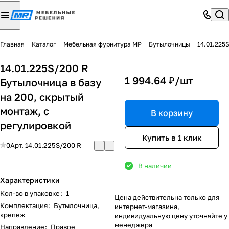
Главная
Каталог
Мебельная фурнитура МР
Бутылочницы
14.01.225
14.01.225S/200 R
1 994.64 ₽/
шт
Бутылочница в базу
на 200, скрытый
монтаж, с
В корзину
регулировкой
Купить в 1 клик
0
Арт.
14.01.225S/200 R
В наличии
Характеристики
Кол-во в упаковке
:
1
Цена действительна только для
Комплектация
:
Бутылочница,
интернет-магазина,
крепеж
индивидуальную цену уточняйте у
менеджера
Направление
:
Правое