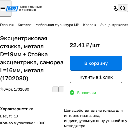
Главная
Каталог
Мебельная фурнитура МР
Крепеж
Эксцентриковая
Эксцентриковая
22.41 ₽/
шт
стяжка, металл
D=19мм + Стойка
эксцентрика, саморез
В корзину
L=16мм, металл
Купить в 1 клик
(1702080)
0
Арт.
1702080
В наличии
Характеристики
Цена действительна только для
интернет-магазина,
Вес, г
:
13
индивидуальную цену уточняйте у
Кол-во в упаковке
:
1000
менеджера