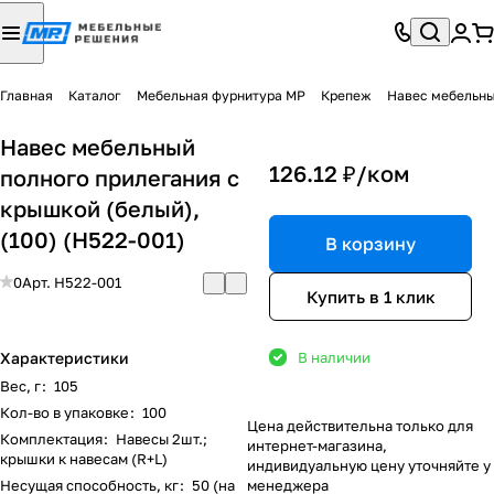
Главная
Каталог
Мебельная фурнитура МР
Крепеж
Навес мебельный
Навес мебельный
126.12 ₽/
ком
полного прилегания с
крышкой (белый),
(100) (H522-001)
В корзину
0
Арт.
H522-001
Купить в 1 клик
Характеристики
В наличии
Вес, г
:
105
Кол-во в упаковке
:
100
Цена действительна только для
Комплектация
:
Навесы 2шт.;
интернет-магазина,
крышки к навесам (R+L)
индивидуальную цену уточняйте у
Несущая способность, кг
:
50 (на
менеджера