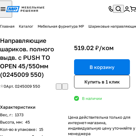
Главная
Каталог
Мебельная фурнитура МР
Шариковые направляющи
Направляющие
519.02 ₽/
ком
шариков. полного
выдв. с PUSH TO
OPEN 45/550мм
В корзину
(0245009 550)
Купить в 1 клик
0
Арт.
0245009 550
В наличии
Характеристики
Вес, г
:
1373
Цена действительна только для
Высота, мм
:
45
интернет-магазина,
индивидуальную цену уточняйте у
Кол-во в упаковке
:
15
менеджера