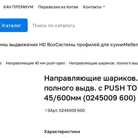
KAV ПРЕМИУМ
Перевозки из Китая
Контакты
Каталог
емы выдвижения HD Box
Системы профилей для кухни
Мебел
е
Направляющие 45 мм push-open
Направляющие шариков. полного выд
Направляющие шариков
полного выдв. с PUSH T
45/600мм (0245009 600)
0
Арт.
0245009 600
Характеристики