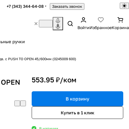
+7 (343) 344-64-08
Заказать звонок
Войти
Избранное
Корзина
ьные ручки
в. с PUSH TO OPEN 45/600мм (0245009 600)
.
553.95 ₽/
ком
O OPEN
В корзину
Купить в 1 клик
В наличии