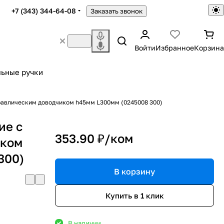
+7 (343) 344-64-08
Заказать звонок
Войти
Избранное
Корзина
ьные ручки
авлическим доводчиком h45мм L300мм (0245008 300)
ие с
353.90 ₽/
ком
иком
300)
В корзину
Купить в 1 клик
В наличии