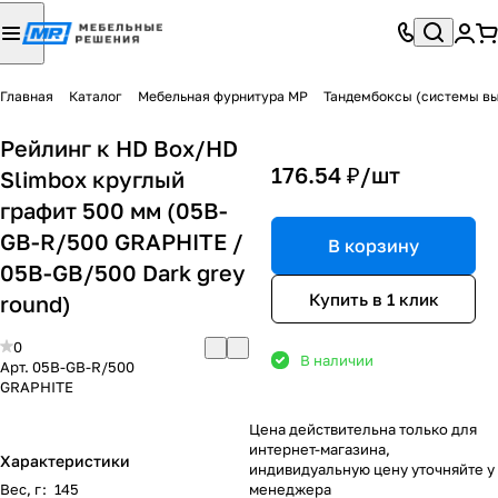
Главная
Каталог
Мебельная фурнитура МР
Тандембоксы (системы в
Рейлинг к HD Box/HD
176.54 ₽/
шт
Slimbox круглый
графит 500 мм (05B-
GB-R/500 GRAPHITE /
В корзину
05B-GB/500 Dark grey
Купить в 1 клик
round)
0
В наличии
Арт.
05B-GB-R/500
GRAPHITE
Цена действительна только для
интернет-магазина,
Характеристики
индивидуальную цену уточняйте у
Вес, г
:
145
менеджера