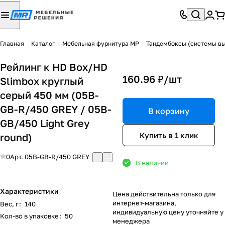
Главная
Каталог
Мебельная фурнитура МР
Тандембоксы (системы в
Рейлинг к HD Box/HD
160.96 ₽/
шт
Slimbox круглый
серый 450 мм (05B-
GB-R/450 GREY / 05B-
В корзину
GB/450 Light Grey
Купить в 1 клик
round)
0
Арт.
05B-GB-R/450 GREY
В наличии
Характеристики
Цена действительна только для
интернет-магазина,
Вес, г
:
140
индивидуальную цену уточняйте у
Кол-во в упаковке
:
50
менеджера