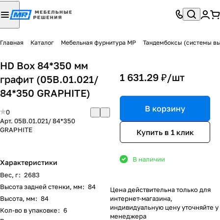
Главная
Каталог
Мебельная фурнитура МР
Тандембоксы (системы в
HD Box 84*350 мм
1 631.29 ₽/
шт
графит (05В.01.021/
84*350 GRAPHITE)
В корзину
0
Арт.
05В.01.021/ 84*350
GRAPHITE
Купить в 1 клик
В наличии
Характеристики
Вес, г
:
2683
Высота задней стенки, мм
:
84
Цена действительна только для
Высота, мм
:
84
интернет-магазина,
индивидуальную цену уточняйте у
Кол-во в упаковке
:
6
менеджера