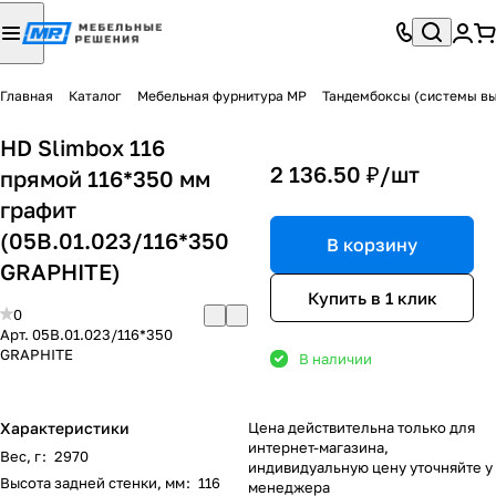
Главная
Каталог
Мебельная фурнитура МР
Тандембоксы (системы в
HD Slimbox 116
2 136.50 ₽/
шт
прямой 116*350 мм
графит
(05В.01.023/116*350
В корзину
GRAPHITE)
Купить в 1 клик
0
Арт.
05В.01.023/116*350
GRAPHITE
В наличии
Характеристики
Цена действительна только для
интернет-магазина,
Вес, г
:
2970
индивидуальную цену уточняйте у
Высота задней стенки, мм
:
116
менеджера