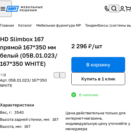
Главная
Каталог
Мебельная фурнитура МР
Тандембоксы (системы в
HD Slimbox 167
2 296 ₽/
шт
прямой 167*350 мм
белый (05В.01.023/
167*350 WHITE)
В корзину
0
Купить в 1 клик
Арт.
05В.01.023/ 167*350
WHITE
В наличии
Характеристики
Вес, г
:
3540
Цена действительна только для
интернет-магазина,
Высота задней стенки, мм
:
167
индивидуальную цену уточняйте у
Высота, мм
:
167
менеджера