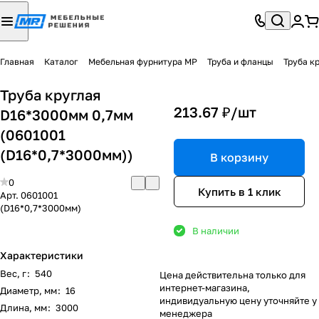
Главная
Каталог
Мебельная фурнитура МР
Труба и фланцы
Труба к
Труба круглая
213.67 ₽/
шт
D16*3000мм 0,7мм
(0601001
(D16*0,7*3000мм))
В корзину
0
Купить в 1 клик
Арт.
0601001
(D16*0,7*3000мм)
В наличии
Характеристики
Вес, г
:
540
Цена действительна только для
интернет-магазина,
Диаметр, мм
:
16
индивидуальную цену уточняйте у
Длина, мм
:
3000
менеджера