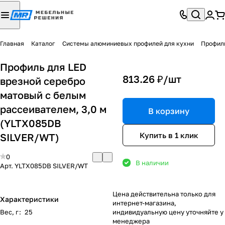
Главная
Каталог
Системы алюминиевых профилей для кухни
Профиль
Профиль для LED
813.26 ₽/
шт
врезной серебро
матовый с белым
рассеивателем, 3,0 м
В корзину
(YLTX085DB
Купить в 1 клик
SILVER/WT)
0
В наличии
Арт.
YLTX085DB SILVER/WT
Цена действительна только для
Характеристики
интернет-магазина,
Вес, г
:
25
индивидуальную цену уточняйте у
менеджера