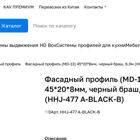
KAV ПРЕМИУМ
Перевозки из Китая
Контакты
Каталог
емы выдвижения HD Box
Системы профилей для кухни
Мебел
ый профиль
Фасадный профиль (MD-13) 45*20*8мм, черный браш, 6,0м (H
Фасадный профиль (MD-1
45*20*8мм, черный браш,
(HHJ-477 A-BLACK-B)
0
Арт.
HHJ-477 A-BLACK-B
Описание