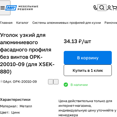
Главная
Каталог
Системы алюминиевых профилей для кухни
Рамочн
Уголок узкий для
34.13 ₽/
шт
алюминиевого
фасадного профиля
без винтов ОPK-
В корзину
20010-09 (для XSEK-
Купить в 1 клик
880)
0
Арт.
ОPK-20010-09
В наличии
Характеристики
Цена действительна только для
интернет-магазина,
Материал
:
Металл
индивидуальную цену уточняйте у
Цвет
:
Цинк
менеджера