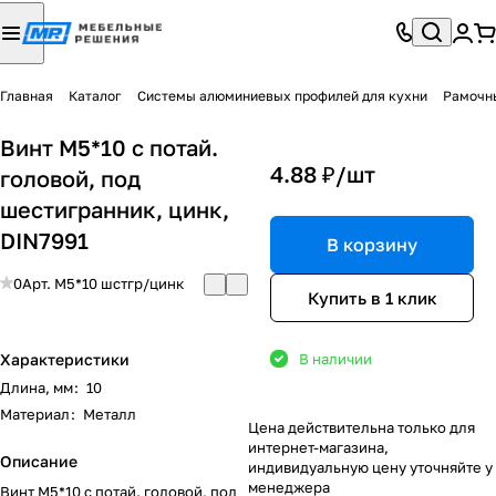
Главная
Каталог
Системы алюминиевых профилей для кухни
Рамочн
Винт М5*10 с потай.
4.88 ₽/
шт
головой, под
шестигранник, цинк,
DIN7991
В корзину
0
Арт.
М5*10 шстгр/цинк
Купить в 1 клик
Характеристики
В наличии
Длина, мм
:
10
Материал
:
Металл
Цена действительна только для
интернет-магазина,
Описание
индивидуальную цену уточняйте у
менеджера
Винт М5*10 с потай. головой, под