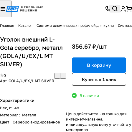
Главная
Каталог
Системы алюминиевых профилей для кухни
Систем
Уголок внешний L-
356.67 ₽/
шт
Gola серебро, металл
(GOLA/U/EX/L MT
SILVER)
В корзину
0
Купить в 1 клик
Арт.
GOLA/U/EX/L MT SILVER
В наличии
Характеристики
Вес, г
:
48
Цена действительна только для
Материал
:
Металл
интернет-магазина,
Цвет
:
Серебро анодированное
индивидуальную цену уточняйте у
менеджера