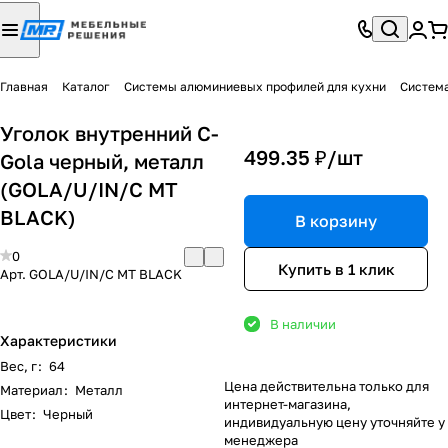
Главная
Каталог
Системы алюминиевых профилей для кухни
Систем
Уголок внутренний C-
499.35 ₽/
шт
Gola черный, металл
(GOLA/U/IN/C MT
BLACK)
В корзину
0
Купить в 1 клик
Арт.
GOLA/U/IN/C MT BLACK
В наличии
Характеристики
Вес, г
:
64
Цена действительна только для
Материал
:
Металл
интернет-магазина,
Цвет
:
Черный
индивидуальную цену уточняйте у
менеджера