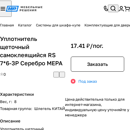
Главная
Каталог
Системы для шкафа-купе
Комплектующие для двер
Уплотнитель
17.41 ₽/
пог.
щеточный
самоклеящийся RS
7*6-3P Серебро МЕРА
Заказать
0
Под заказ
Характеристики
Цена действительна только для
Вес, г
:
8
интернет-магазина,
Товарная группа
:
Шлегель КИТАЙ
индивидуальную цену уточняйте у
менеджера
Описание
Уплотнитель щеточный