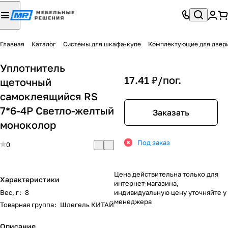
Главная
Каталог
Системы для шкафа-купе
Комплектующие для двер
Уплотнитель
17.41 ₽/
пог.
щеточный
самоклеящийся RS
7*6-4P Светло-желтый
Заказать
моноколор
Под заказ
0
Цена действительна только для
Характеристики
интернет-магазина,
Вес, г
:
8
индивидуальную цену уточняйте у
менеджера
Товарная группа
:
Шлегель КИТАЙ
Описание