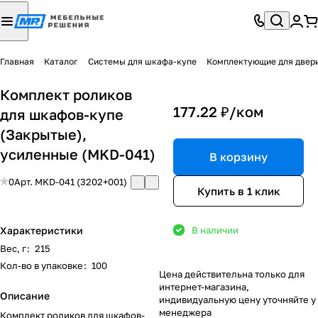
Главная
Каталог
Системы для шкафа-купе
Комплектующие для двер
Комплект роликов
177.22 ₽/
ком
для шкафов-купе
(Закрытые),
усиленные (MKD-041)
В корзину
0
Арт.
MKD-041 (3202+001)
Купить в 1 клик
Характеристики
В наличии
Вес, г
:
215
Кол-во в упаковке
:
100
Цена действительна только для
интернет-магазина,
Описание
индивидуальную цену уточняйте у
менеджера
Комплект роликов для шкафов-