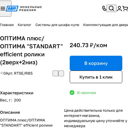
Главная
Каталог
Системы для шкафа-купе
Комплектующие для двер
ОПТИМА плюс/
240.73 ₽/
ком
ОПТИМА "STANDART"
efficient ролики
(2верх+2низ)
В корзину
0
Арт.
RTSE/RBS
Купить в 1 клик
Характеристики
В наличии
Вес, г
:
200
Цена действительна только для
Описание
интернет-магазина,
ОПТИМА плюс/ОПТИМА
индивидуальную цену уточняйте у
"STANDART" efficient ролики
менеджера