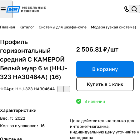
Главная
Каталог
Системы для шкафа-купе
Модерн (узкая система)
Профиль
2 506.81 ₽/
шт
горизонтальный
средний С КАМЕРОЙ
Белый муар 6 м (HHJ-
В корзину
323 HA30464A) (16)
Купить в 1 клик
0
Арт.
HHJ-323 HA30464A
В наличии
Характеристики
Вес, г
:
2022
Цена действительна только для
Кол-во в упаковке
:
16
интернет-магазина,
индивидуальную цену уточняйте у
менеджера
Описание